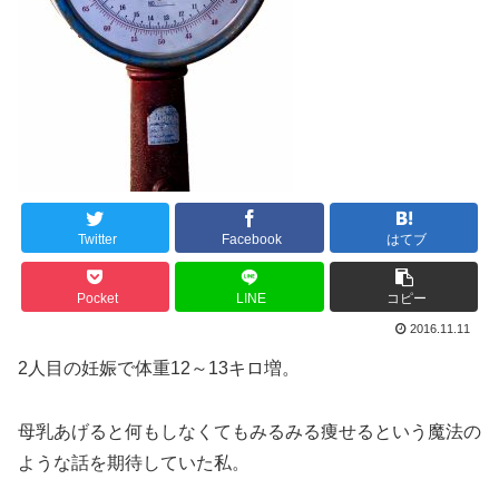
Twitter
Facebook
はてブ
Pocket
LINE
コピー
2016.11.11
2人目の妊娠で体重12～13キロ増。
母乳あげると何もしなくてもみるみる痩せるという魔法の
ような話を期待していた私。