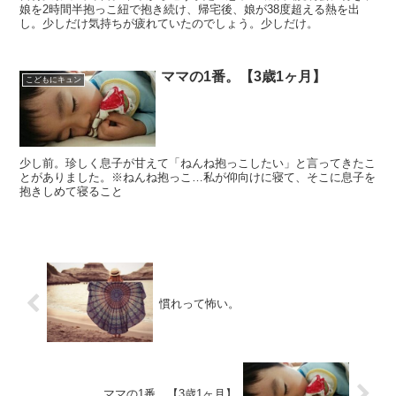
娘を2時間半抱っこ紐で抱き続け、帰宅後、娘が38度超える熱を出
し。少しだけ気持ちが疲れていたのでしょう。少しだけ。
ママの1番。【3歳1ヶ月】
こどもにキュン
少し前。珍しく息子が甘えて「ねんね抱っこしたい」と言ってきたこ
とがありました。※ねんね抱っこ…私が仰向けに寝て、そこに息子を
抱きしめて寝ること
慣れって怖い。
ママの1番。【3歳1ヶ月】