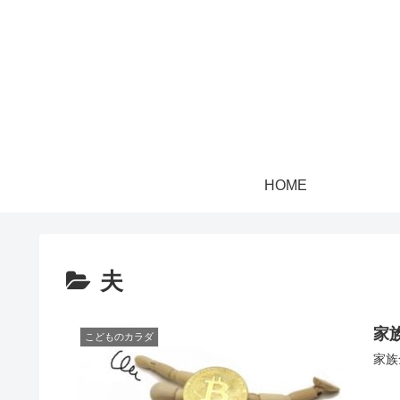
HOME
夫
家
こどものカラダ
家族