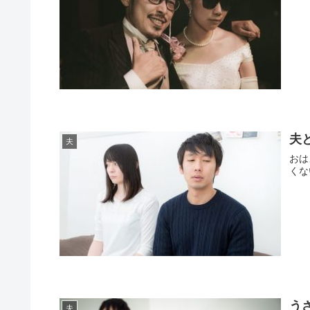
夫
夫
おは
くな
う
夫