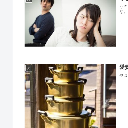
うざ
な。
愛
夫
やは