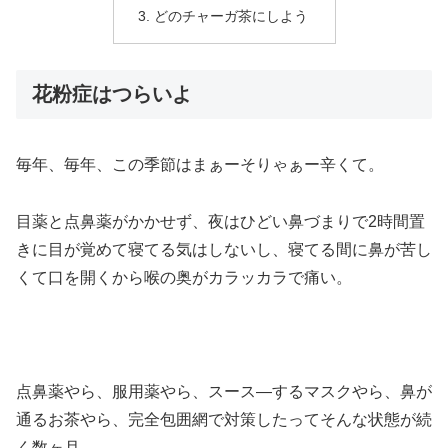
どのチャーガ茶にしよう
花粉症はつらいよ
毎年、毎年、この季節はまぁーそりゃぁー辛くて。
目薬と点鼻薬がかかせず、夜はひどい鼻づまりで2時間置
きに目が覚めて寝てる気はしないし、寝てる間に鼻が苦し
くて口を開くから喉の奥がカラッカラで痛い。
点鼻薬やら、服用薬やら、スース―するマスクやら、鼻が
通るお茶やら、完全包囲網で対策したってそんな状態が続
く数ヶ月。