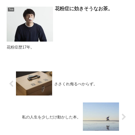
花粉症に効きそうなお茶。
Tea
花粉症歴17年。
ささくれ侮るべからず。
私の人生を少しだけ動かした本。