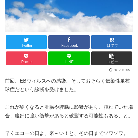
Twitter
Facebook
はてブ
Pocket
LINE
コピー
2017.10.05
前回、EBウィルスへの感染、そしておそらく伝染性単核
球症だという診断を受けました。
これが酷くなると肝臓や脾臓に影響があり、腫れていた場
合、腹部に強い衝撃があると破裂する可能性もある、と。
早くエコーの日よ、来～い！と、その日までソワソワ。