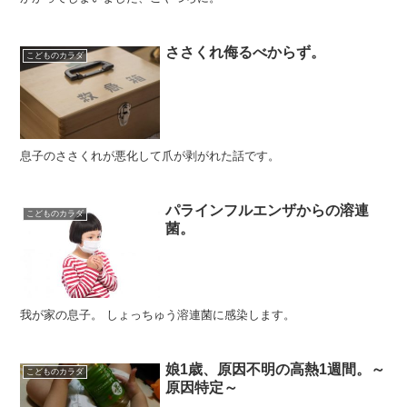
ささくれ侮るべからず。
こどものカラダ
息子のささくれが悪化して爪が剥がれた話です。
パラインフルエンザからの溶連
こどものカラダ
菌。
我が家の息子。 しょっちゅう溶連菌に感染します。
娘1歳、原因不明の高熱1週間。～
こどものカラダ
原因特定～