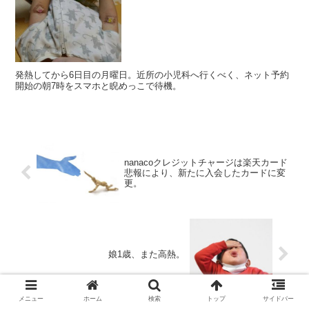
発熱してから6日目の月曜日。近所の小児科へ行くべく、ネット予約
開始の朝7時をスマホと睨めっこで待機。
nanacoクレジットチャージは楽天カード
悲報により、新たに入会したカードに変
更。
娘1歳、また高熱。
メニュー
ホーム
検索
トップ
サイドバー