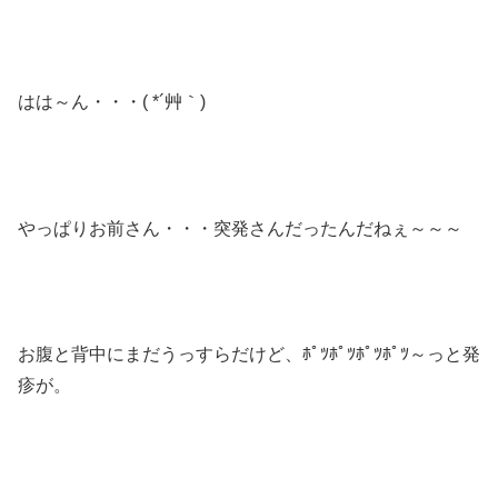
はは～ん・・・( *´艸｀)
やっぱりお前さん・・・突発さんだったんだねぇ～～～
お腹と背中にまだうっすらだけど、ﾎﾟﾂﾎﾟﾂﾎﾟﾂﾎﾟﾂ～っと発
疹が。