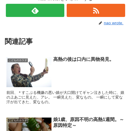
nao wrote.
関連記事
高熱の後は口内に異物発見。
こどものカラダ
前回、＊すこぶる機嫌の悪い娘が大口開けてギャン泣きした時に、娘
の上あごに見えた、アレ。 一瞬見えた、変なもの。 一瞬にして変な
汗が出てきた、変なもの。
娘1歳、原因不明の高熱1週間。～
こどものカラダ
原因特定～