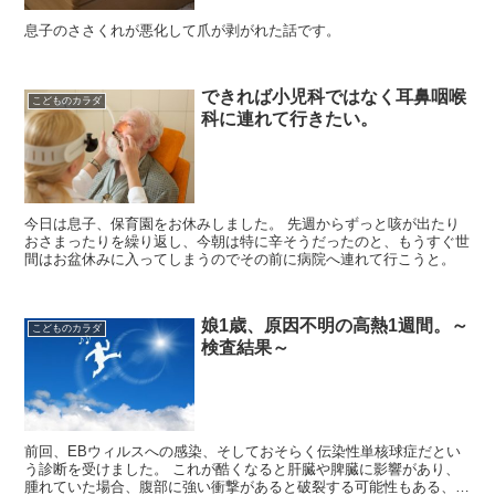
息子のささくれが悪化して爪が剥がれた話です。
できれば小児科ではなく耳鼻咽喉
こどものカラダ
科に連れて行きたい。
今日は息子、保育園をお休みしました。 先週からずっと咳が出たり
おさまったりを繰り返し、今朝は特に辛そうだったのと、もうすぐ世
間はお盆休みに入ってしまうのでその前に病院へ連れて行こうと。
娘1歳、原因不明の高熱1週間。～
こどものカラダ
検査結果～
前回、EBウィルスへの感染、そしておそらく伝染性単核球症だとい
う診断を受けました。 これが酷くなると肝臓や脾臓に影響があり、
腫れていた場合、腹部に強い衝撃があると破裂する可能性もある、