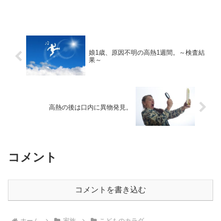
と。
娘1歳、原因不明の高熱1週間。～検査結
果～
高熱の後は口内に異物発見。
コメント
コメントを書き込む
ホーム
家族
こどものカラダ