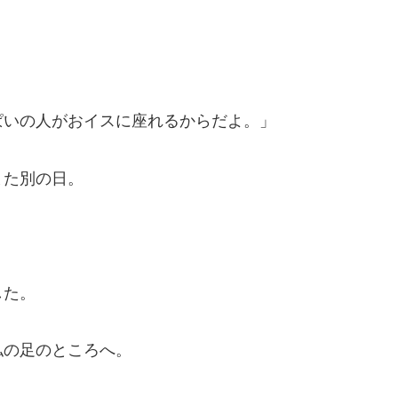
ぱいの人がおイスに座れるからだよ。」
また別の日。
した。
私の足のところへ。