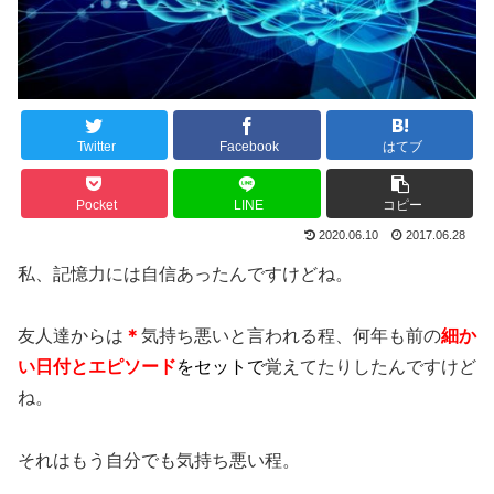
Twitter
Facebook
はてブ
Pocket
LINE
コピー
2020.06.10
2017.06.28
私、記憶力には自信あったんですけどね。
友人達からは
＊
気持ち悪いと言われる程、何年も前の
細か
い日付とエピソード
をセットで
覚えてたりしたんですけど
ね。
それはもう自分でも気持ち悪い程。