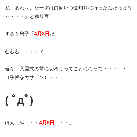
私「あれ～、たー坊は前回いつ髪切りに行ったんだっけな
～・・・」と独り言。
すると息子「
4月8日
だよ。」
むむむ・・・・？
確か、入園式の前に切ろうってことになって・・・・・
（手帳をガサゴソ）・・・・・
( ﾟдﾟ)
ほんまや・・・
4月8日
・・・。