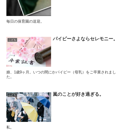
毎日の保育園の送迎。
パイピーさよならセレモニー。
こども
娘、1歳9ヶ月。いつの間にかパイピー（母乳）をご卒業されまし
た。
嵐のことが好き過ぎる。
こども
私。