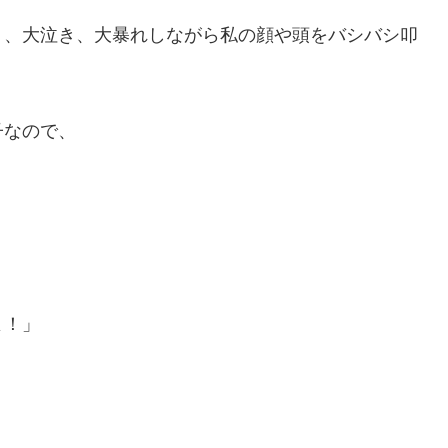
り、大泣き、大暴れしながら私の顔や頭をバシバシ叩
子なので、
よ！」