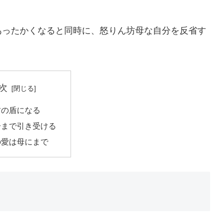
あったかくなると同時に、怒りん坊母な自分を反省す
次
君の盾になる
分まで引き受ける
の愛は母にまで