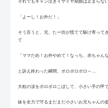
それでもギャン泣きイヤイヤ期娘は止まらな
「よーし！お外だ！」
そう言うと、兄、たー坊が慌てて駆け寄って
て
「ママだめ！お外やめて！なっち、赤ちゃん
と訴え終わった瞬間、ボロボロボロ～…
大粒の涙をボロボロこぼして、小さい手の甲
妹を全力で守るまだまだ小さいお兄ちゃんの