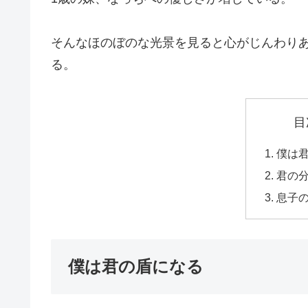
そんなほのぼのな光景を見ると心がじんわり
る。
目
僕は
君の
息子
僕は君の盾になる